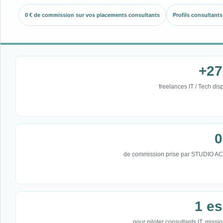
0 € de commission sur vos placements consultants
Profils consultant
+27
freelances IT / Tech di
0
de commission prise par STUDIO AC
1 e
pour piloter consultants IT, missi