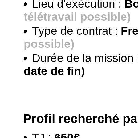
Lieu d'exécution :
B
télétravail possible)
Type de contrat :
Fr
possible)
Durée de la mission 
date de fin)
Profil recherché par
TJ :
650€