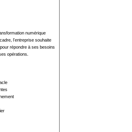
transformation numérique
adre, l'entreprise souhaite
e pour répondre à ses besoins
 ses opérations.
acle
ntes
onnement
ier