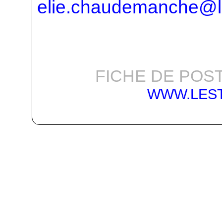
elie.chaudemanche@l
FICHE DE POST
WWW.LES