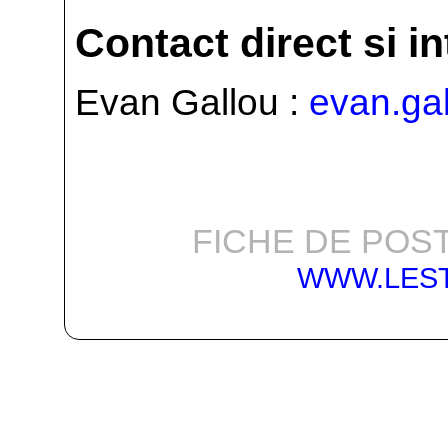
Contact direct si i
Evan Gallou :
evan.ga
FICHE DE POST
WWW.LES