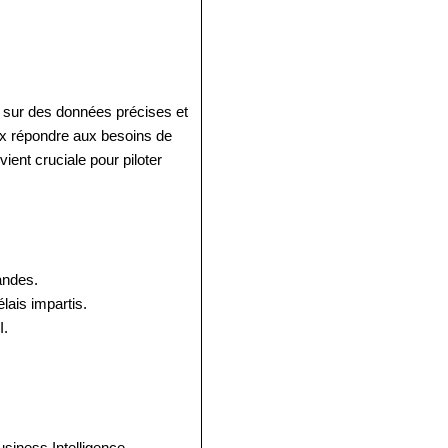
 sur des données précises et
eux répondre aux besoins de
ient cruciale pour piloter
andes.
lais impartis.
I.
usiness Intelligence.