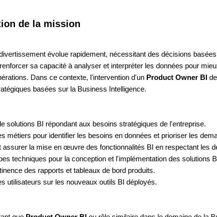
tion de la mission
divertissement évolue rapidement, nécessitant des décisions basées
à renforcer sa capacité à analyser et interpréter les données pour mi
pérations. Dans ce contexte, l'intervention d'un
Product Owner BI
dev
tratégiques basées sur la Business Intelligence.
e solutions BI répondant aux besoins stratégiques de l'entreprise.
s métiers pour identifier les besoins en données et prioriser les dem
t assurer la mise en œuvre des fonctionnalités BI en respectant les dé
es techniques pour la conception et l'implémentation des solutions B
rtinence des rapports et tableaux de bord produits.
 utilisateurs sur les nouveaux outils BI déployés.
tant que
Product Owner BI
ou rôle similaire dans le domaine de la B